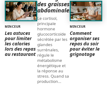
des graisses
abdominales
Le cortisol,
principale
MINCEUR
MINCEUR
hormone
Les astuces
Comment
glucocorticoïde
pour limiter
organiser ses
sécrétée par les
les calories
repas du soir
glandes
lors des repas
pour éviter le
surrénales,
au restaurant
grignotage
régule le
métabolisme
énergétique et
la réponse au
stress. Quand sa
production
…