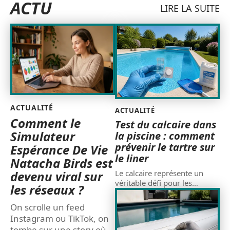
ACTU
LIRE LA SUITE
ACTUALITÉ
ACTUALITÉ
Comment le
Test du calcaire dans
Simulateur
la piscine : comment
prévenir le tartre sur
Espérance De Vie
le liner
Natacha Birds est
devenu viral sur
Le calcaire représente un
véritable défi pour les
…
les réseaux ?
On scrolle un feed
Instagram ou TikTok, on
tombe sur une story où