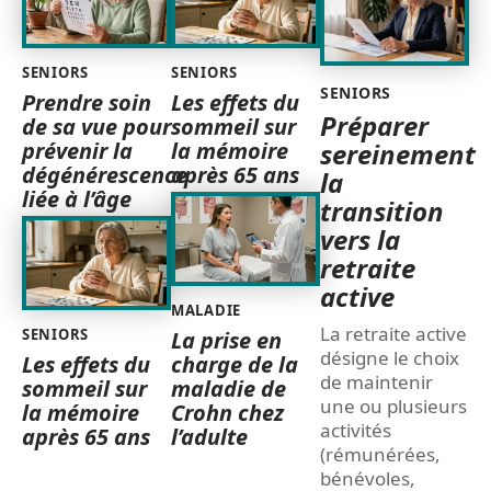
SENIORS
SENIORS
SENIORS
Prendre soin
Les effets du
Préparer
de sa vue pour
sommeil sur
prévenir la
la mémoire
sereinement
dégénérescence
après 65 ans
la
liée à l’âge
transition
vers la
retraite
active
MALADIE
La retraite active
SENIORS
La prise en
désigne le choix
Les effets du
charge de la
de maintenir
sommeil sur
maladie de
une ou plusieurs
la mémoire
Crohn chez
activités
après 65 ans
l’adulte
(rémunérées,
bénévoles,