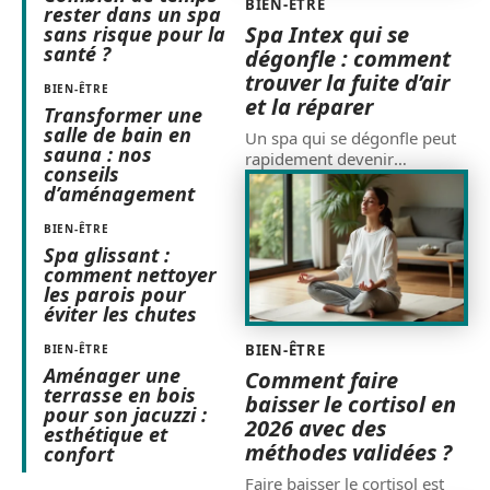
BIEN-ÊTRE
rester dans un spa
Spa Intex qui se
sans risque pour la
santé ?
dégonfle : comment
trouver la fuite d’air
BIEN-ÊTRE
et la réparer
Transformer une
salle de bain en
Un spa qui se dégonfle peut
sauna : nos
rapidement devenir
…
conseils
d’aménagement
BIEN-ÊTRE
Spa glissant :
comment nettoyer
les parois pour
éviter les chutes
BIEN-ÊTRE
BIEN-ÊTRE
Aménager une
Comment faire
terrasse en bois
baisser le cortisol en
pour son jacuzzi :
2026 avec des
esthétique et
méthodes validées ?
confort
Faire baisser le cortisol est