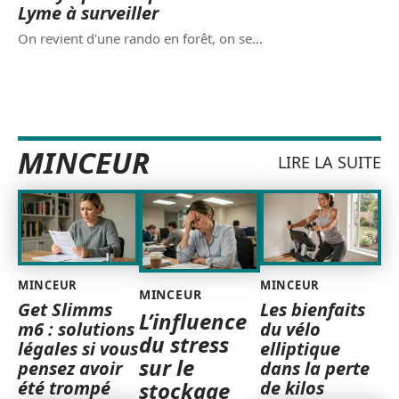
Lyme à surveiller
On revient d'une rando en forêt, on se
…
MINCEUR
LIRE LA SUITE
MINCEUR
MINCEUR
MINCEUR
Get Slimms
Les bienfaits
L’influence
m6 : solutions
du vélo
du stress
légales si vous
elliptique
sur le
pensez avoir
dans la perte
été trompé
de kilos
stockage