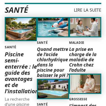
SANTÉ
LIRE LA SUITE
SANTÉ
MALADIE
SANTÉ
Quand mettre
La prise en
Piscine
de l’acide
charge de la
chlorhydrique
maladie de
semi-
dans la
Crohn chez
enterrée : le
piscine pour
l’adulte
guide des
baisser le pH ?
avantages
et de
l’installation
La recherche
GROSSESSE
d'une piscine
SANTÉ
L’impact des