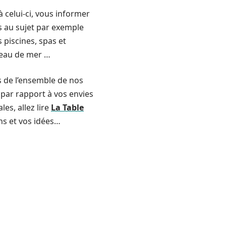
à celui-ci, vous informer
tes au sujet par exemple
 piscines, spas et
l’eau de mer …
es de l’ensemble de nos
e par rapport à vos envies
es, allez lire
La Table
ens et vos idées…