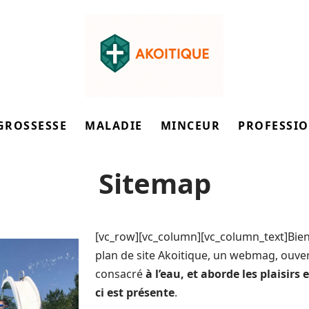
GROSSESSE
MALADIE
MINCEUR
PROFESSI
Sitemap
[vc_row][vc_column][vc_column_text]
Bie
plan de site Akoitique, un webmag, ouve
consacré
à l’eau, et aborde les plaisirs e
ci est présente
.