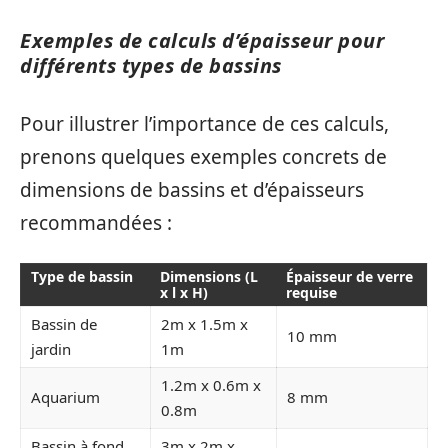
Exemples de calculs d’épaisseur pour
différents types de bassins
Pour illustrer l’importance de ces calculs,
prenons quelques exemples concrets de
dimensions de bassins et d’épaisseurs
recommandées :
Type de bassin
Dimensions (L
Épaisseur de verre
x l x H)
requise
Bassin de
2m x 1.5m x
10 mm
jardin
1m
1.2m x 0.6m x
Aquarium
8 mm
0.8m
Bassin à fond
3m x 2m x