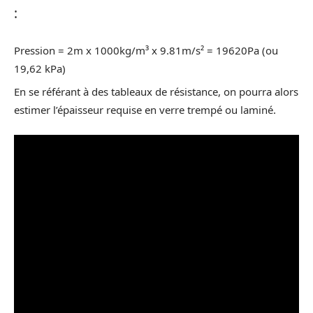
:
Pression = 2m x 1000kg/m³ x 9.81m/s² = 19620Pa (ou
19,62 kPa)
En se référant à des tableaux de résistance, on pourra alors
estimer l’épaisseur requise en verre trempé ou laminé.