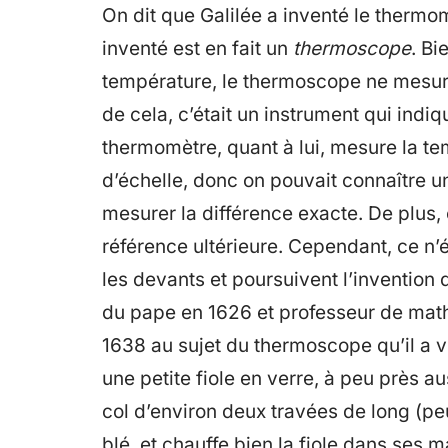
On dit que Galilée a inventé le thermom
inventé est en fait un
thermoscope
. Bi
température, le thermoscope ne mesura
de cela, c’était un instrument qui indi
thermomètre, quant à lui, mesure la t
d’échelle, donc on pouvait connaître
mesurer la différence exacte. De plus,
référence ultérieure. Cependant, ce n’é
les devants et poursuivent l’invention 
du pape en 1626 et professeur de math
1638 au sujet du thermoscope qu’il a vu
une petite fiole en verre, à peu près a
col d’environ deux travées de long (peu
blé, et chauffe bien la fiole dans ses 