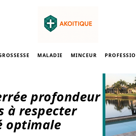
GROSSESSE
MALADIE
MINCEUR
PROFESSI
errée profondeur
 à respecter
é optimale