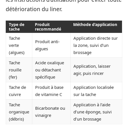
détérioration du liner.
Type de
Produit
Méthode d’application
tache
recommandé
Tache
Application directe sur
Produit anti-
verte
la zone, suivi d’un
algues
(algues)
brossage
Tache
Acide oxalique
Application, laisser
rouille
ou détachant
agir, puis rincer
(fer)
spécifique
Tache de
Produit à base
Application localisée
cuivre
de vitamine C
sur la tache
Tache
Application à l’aide
Bicarbonate ou
organique
d’une éponge, suivi
vinaigre
(débris)
d’un brossage