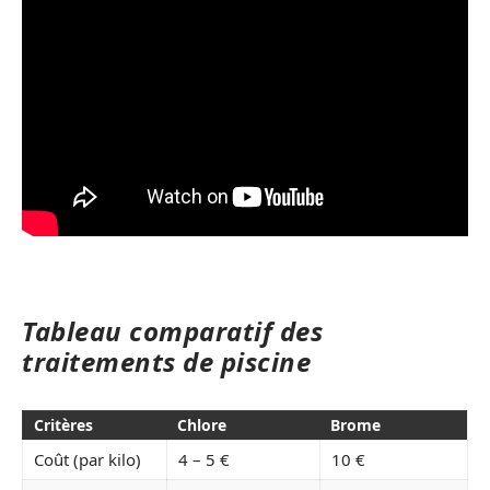
Tableau comparatif des
traitements de piscine
Critères
Chlore
Brome
Coût (par kilo)
4 – 5 €
10 €