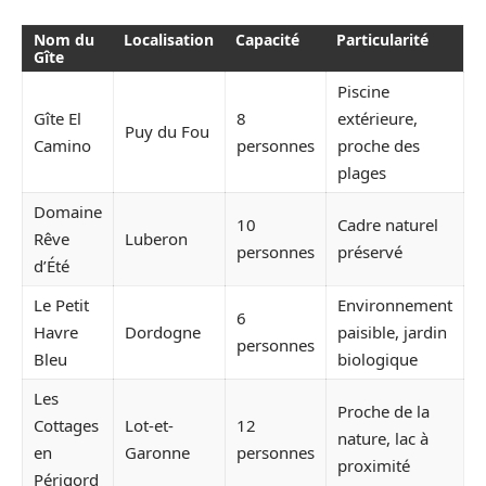
Nom du
Localisation
Capacité
Particularité
Gîte
Piscine
Gîte El
8
extérieure,
Puy du Fou
Camino
personnes
proche des
plages
Domaine
10
Cadre naturel
Rêve
Luberon
personnes
préservé
d’Été
Le Petit
Environnement
6
Havre
Dordogne
paisible, jardin
personnes
Bleu
biologique
Les
Proche de la
Cottages
Lot-et-
12
nature, lac à
en
Garonne
personnes
proximité
Périgord