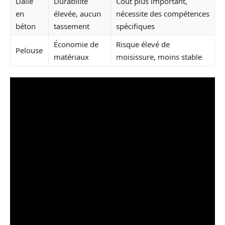
Dalle
Durabilité
Coût plus important,
en
élevée, aucun
nécessite des compétences
béton
tassement
spécifiques
Économie de
Risque élevé de
Pelouse
matériaux
moisissure, moins stable