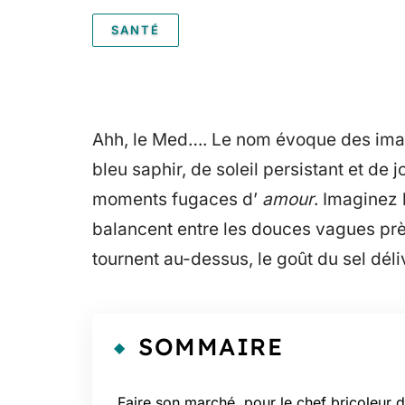
SANTÉ
Ahh, le Med…. Le nom évoque des imag
bleu saphir, de soleil persistant et d
moments fugaces d’
amour
. Imaginez 
balancent entre les douces vagues près
tournent au-dessus, le goût du sel déliv
SOMMAIRE
Faire son marché, pour le chef bricoleur 