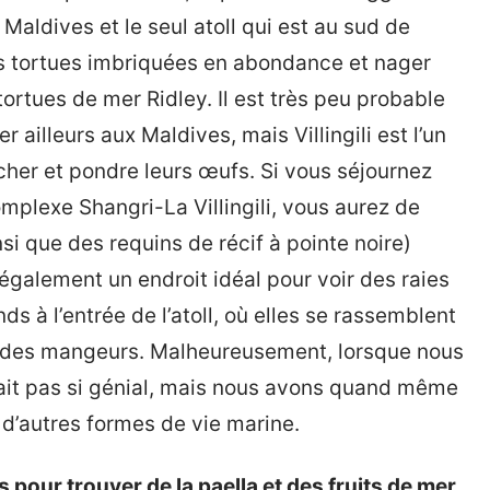
es Maldives et le seul atoll qui est au sud de
des tortues imbriquées en abondance et nager
rtues de mer Ridley. Il est très peu probable
r ailleurs aux Maldives, mais Villingili est l’un
icher et pondre leurs œufs. Si vous séjournez
omplexe Shangri-La Villingili, vous aurez de
si que des requins de récif à pointe noire)
t également un endroit idéal pour voir des raies
s à l’entrée de l’atoll, où elles se rassemblent
r des mangeurs. Malheureusement, lorsque nous
ait pas si génial, mais nous avons quand même
 d’autres formes de vie marine.
s pour trouver de la paella et des fruits de mer