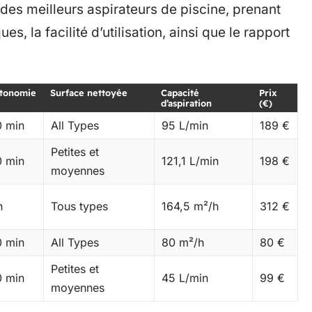
 des meilleurs aspirateurs de piscine, prenant
s, la facilité d’utilisation, ainsi que le rapport
tonomie
Surface nettoyée
Capacité
Prix
d’aspiration
(€)
0 min
All Types
95 L/min
189 €
Petites et
0 min
121,1 L/min
198 €
moyennes
h
Tous types
164,5 m²/h
312 €
0 min
All Types
80 m²/h
80 €
Petites et
0 min
45 L/min
99 €
moyennes