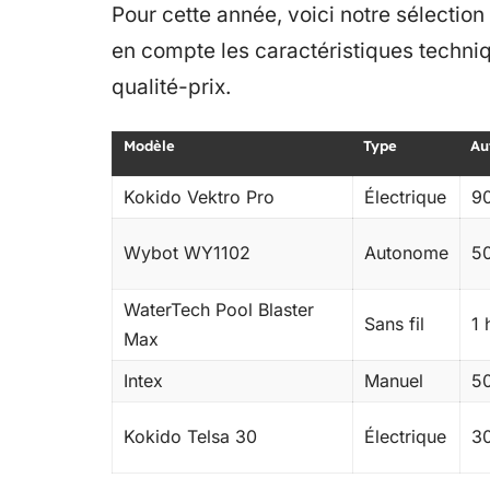
Pour cette année, voici notre sélection
en compte les caractéristiques technique
qualité-prix.
Modèle
Type
Au
Kokido Vektro Pro
Électrique
9
Wybot WY1102
Autonome
5
WaterTech Pool Blaster
Sans fil
1 
Max
Intex
Manuel
5
Kokido Telsa 30
Électrique
3