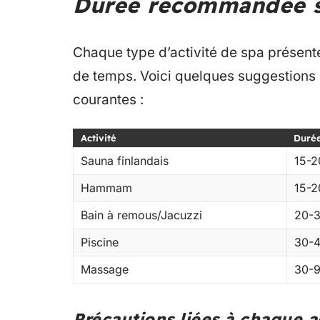
Durée recommandée se
Chaque type d’activité de spa présen
de temps. Voici quelques suggestions r
courantes :
Activité
Duré
Sauna finlandais
15-2
Hammam
15-2
Bain à remous/Jacuzzi
20-3
Piscine
30-4
Massage
30-9
Précautions liées à chaque a