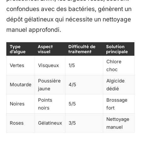
confondues avec des bactéries, génèrent un
dépôt gélatineux qui nécessite un nettoyage
manuel approfondi.
Type
Aspect
Difficulté de
Solution
d’algue
visuel
traitement
principale
Chlore
Vertes
Visqueux
1/5
choc
Poussière
Algicide
Moutarde
4/5
jaune
dédié
Points
Brossage
Noires
5/5
noirs
fort
Nettoyage
Roses
Gélatineux
3/5
manuel